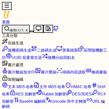
素颜
搜尋
Ctrl
K
工具分類
在線生成
隨機密碼生成
二維碼生成
屏幕錄製
區間隨機數工
坊
UUID 批量發生器
隨機分組與點名
圖片處理
圖片離線加水印
圖片壓縮
掃碼內容讀取
條碼畫板
加密編碼
文本 MD5 哈希
文件 MD5 哈希
HMAC 哈希
SHA
哈希
AES 加解密
Rabbit 加解密
DES/3DES
RC4
加解密
Base64 編解碼
Unicode 與中文轉換
URL 編
解碼