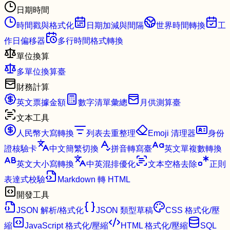
日期時間
時間戳與格式化
日期加減與間隔
世界時間轉換
工
作日偏移器
多行時間格式轉換
單位換算
多單位換算臺
財務計算
英文票據金額
數字清單彙總
月供測算臺
文本工具
人民幣大寫轉換
列表去重整理
Emoji 清理器
身份
證核驗卡
中文簡繁切換
拼音轉寫臺
英文單複數轉換
英文大小寫轉換
中英混排優化
文本空格去除
正則
表達式校驗
Markdown 轉 HTML
開發工具
JSON 解析/格式化
JSON 類型草稿
CSS 格式化/壓
縮
JavaScript 格式化/壓縮
HTML 格式化/壓縮
SQL