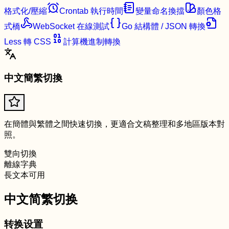
格式化/壓縮
Crontab 執行時間
變量命名換擋
顏色格
式橋
WebSocket 在線測試
Go 結構體 / JSON 轉換
Less 轉 CSS
計算機進制轉換
中文簡繁切換
在簡體與繁體之間快速切換，更適合文稿整理和多地區版本對
照。
雙向切換
離線字典
長文本可用
中文简繁切换
转换设置