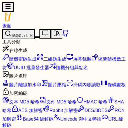
素颜
搜尋
Ctrl
K
工具分類
在線生成
隨機密碼生成
二維碼生成
屏幕錄製
區間隨機數工
坊
UUID 批量發生器
隨機分組與點名
圖片處理
圖片離線加水印
圖片壓縮
掃碼內容讀取
條碼畫板
加密編碼
文本 MD5 哈希
文件 MD5 哈希
HMAC 哈希
SHA
哈希
AES 加解密
Rabbit 加解密
DES/3DES
RC4
加解密
Base64 編解碼
Unicode 與中文轉換
URL 編
解碼