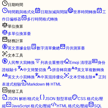
日期時間
時間戳與格式化
日期加減與間隔
世界時間轉換
工
作日偏移器
多行時間格式轉換
單位換算
多單位換算臺
財務計算
英文票據金額
數字清單彙總
月供測算臺
文本工具
人民幣大寫轉換
列表去重整理
Emoji 清理器
身份
證核驗卡
中文簡繁切換
拼音轉寫臺
英文單複數轉換
英文大小寫轉換
中英混排優化
文本空格去除
正則
表達式校驗
Markdown 轉 HTML
開發工具
JSON 解析/格式化
JSON 類型草稿
CSS 格式化/壓
縮
JavaScript 格式化/壓縮
HTML 格式化/壓縮
SQL