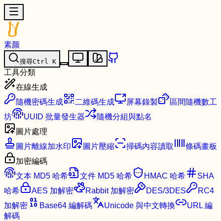
素颜
搜尋
Ctrl
K
工具分類
在線生成
隨機密碼生成
二維碼生成
屏幕錄製
區間隨機數工
坊
UUID 批量發生器
隨機分組與點名
圖片處理
圖片離線加水印
圖片壓縮
掃碼內容讀取
條碼畫板
加密編碼
文本 MD5 哈希
文件 MD5 哈希
HMAC 哈希
SHA
哈希
AES 加解密
Rabbit 加解密
DES/3DES
RC4
加解密
Base64 編解碼
Unicode 與中文轉換
URL 編
解碼