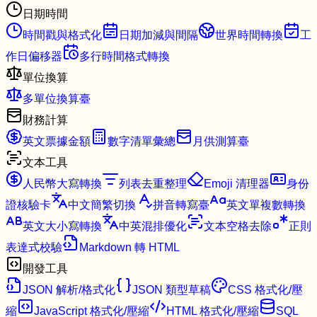
日期時間
時間戳與格式化
日期加減與間隔
世界時間轉換
工
作日偏移器
多行時間格式轉換
單位換算
多單位換算臺
財務計算
英文票據金額
數字清單彙總
月供測算臺
文本工具
人民幣大寫轉換
列表去重整理
Emoji 清理器
身份
證核驗卡
中文簡繁切換
拼音轉寫臺
英文單複數轉換
英文大小寫轉換
中英混排優化
文本空格去除
正則
表達式校驗
Markdown 轉 HTML
開發工具
JSON 解析/格式化
JSON 類型草稿
CSS 格式化/壓
縮
JavaScript 格式化/壓縮
HTML 格式化/壓縮
SQL