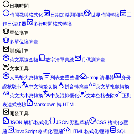
日期時間
時間戳與格式化
日期加減與間隔
世界時間轉換
工
作日偏移器
多行時間格式轉換
單位換算
多單位換算臺
財務計算
英文票據金額
數字清單彙總
月供測算臺
文本工具
人民幣大寫轉換
列表去重整理
Emoji 清理器
身份
證核驗卡
中文簡繁切換
拼音轉寫臺
英文單複數轉換
英文大小寫轉換
中英混排優化
文本空格去除
正則
表達式校驗
Markdown 轉 HTML
開發工具
JSON 解析/格式化
JSON 類型草稿
CSS 格式化/壓
縮
JavaScript 格式化/壓縮
HTML 格式化/壓縮
SQL