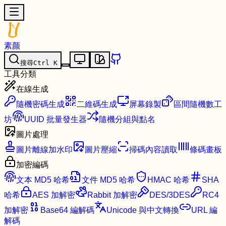
素颜
搜尋
Ctrl
K
工具分類
在線生成
隨機密碼生成
二維碼生成
屏幕錄製
區間隨機數工
坊
UUID 批量發生器
隨機分組與點名
圖片處理
圖片離線加水印
圖片壓縮
掃碼內容讀取
條碼畫板
加密編碼
文本 MD5 哈希
文件 MD5 哈希
HMAC 哈希
SHA
哈希
AES 加解密
Rabbit 加解密
DES/3DES
RC4
加解密
Base64 編解碼
Unicode 與中文轉換
URL 編
解碼