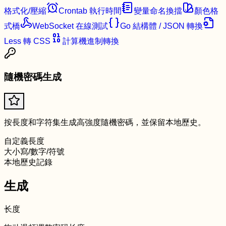
格式化/壓縮
Crontab 執行時間
變量命名換擋
顏色格
式橋
WebSocket 在線測試
Go 結構體 / JSON 轉換
Less 轉 CSS
計算機進制轉換
隨機密碼生成
按長度和字符集生成高強度隨機密碼，並保留本地歷史。
自定義長度
大小寫/數字/符號
本地歷史記錄
生成
长度