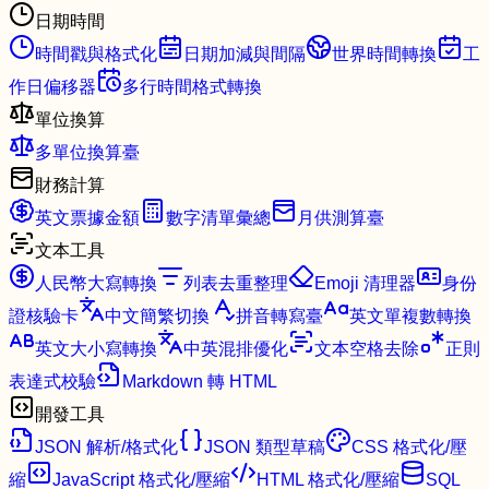
日期時間
時間戳與格式化
日期加減與間隔
世界時間轉換
工
作日偏移器
多行時間格式轉換
單位換算
多單位換算臺
財務計算
英文票據金額
數字清單彙總
月供測算臺
文本工具
人民幣大寫轉換
列表去重整理
Emoji 清理器
身份
證核驗卡
中文簡繁切換
拼音轉寫臺
英文單複數轉換
英文大小寫轉換
中英混排優化
文本空格去除
正則
表達式校驗
Markdown 轉 HTML
開發工具
JSON 解析/格式化
JSON 類型草稿
CSS 格式化/壓
縮
JavaScript 格式化/壓縮
HTML 格式化/壓縮
SQL