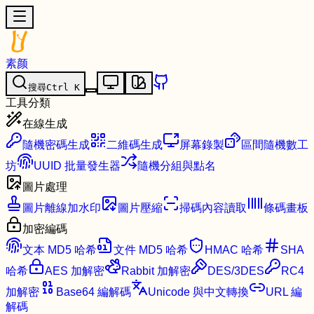
素颜
搜尋
Ctrl
K
工具分類
在線生成
隨機密碼生成
二維碼生成
屏幕錄製
區間隨機數工
坊
UUID 批量發生器
隨機分組與點名
圖片處理
圖片離線加水印
圖片壓縮
掃碼內容讀取
條碼畫板
加密編碼
文本 MD5 哈希
文件 MD5 哈希
HMAC 哈希
SHA
哈希
AES 加解密
Rabbit 加解密
DES/3DES
RC4
加解密
Base64 編解碼
Unicode 與中文轉換
URL 編
解碼