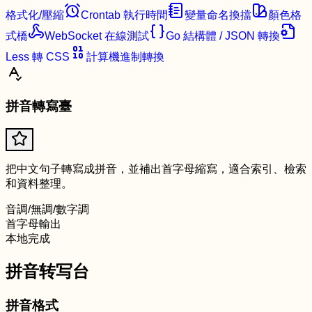
格式化/壓縮
Crontab 執行時間
變量命名換擋
顏色格
式橋
WebSocket 在線測試
Go 結構體 / JSON 轉換
Less 轉 CSS
計算機進制轉換
拼音轉寫臺
把中文句子轉寫成拼音，並補出首字母縮寫，適合索引、檢索
和資料整理。
音調/無調/數字調
首字母輸出
本地完成
拼音转写台
拼音格式