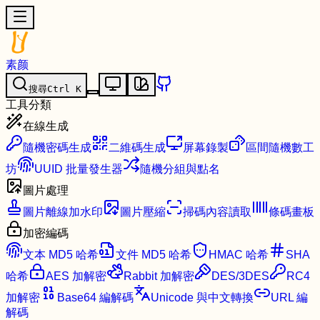
素颜
搜尋
Ctrl
K
工具分類
在線生成
隨機密碼生成
二維碼生成
屏幕錄製
區間隨機數工
坊
UUID 批量發生器
隨機分組與點名
圖片處理
圖片離線加水印
圖片壓縮
掃碼內容讀取
條碼畫板
加密編碼
文本 MD5 哈希
文件 MD5 哈希
HMAC 哈希
SHA
哈希
AES 加解密
Rabbit 加解密
DES/3DES
RC4
加解密
Base64 編解碼
Unicode 與中文轉換
URL 編
解碼