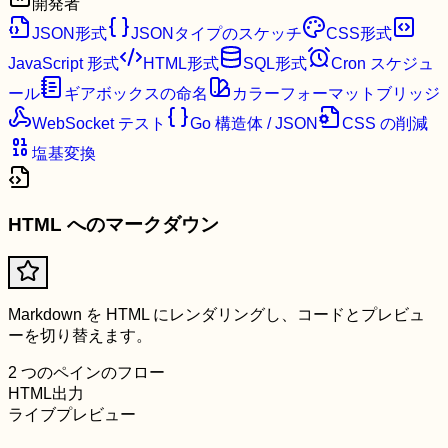
開発者
JSON形式
JSONタイプのスケッチ
CSS形式
JavaScript 形式
HTML形式
SQL形式
Cron スケジュ
ール
ギアボックスの命名
カラーフォーマットブリッジ
WebSocket テスト
Go 構造体 / JSON
CSS の削減
塩基変換
HTML へのマークダウン
Markdown を HTML にレンダリングし、コードとプレビュ
ーを切り替えます。
2 つのペインのフロー
HTML出力
ライブプレビュー