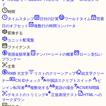
ド
時間
タイムスタンプ
日付の計算
ワールドタイム
営業
日のオフセット
複数行の時間コンバータ
変換する
ユニット配電盤
ファイナンス
英国金額草案
ナンバーシートの概要
ローン支払い
プランナー
文章
RMB 大文字
リストのクリーンアップ
絵文字クリー
ナー
CN IDチェック
中国語スクリプトスイッチ
ピ
ンイン転写者
複数化する
英語の場合
CN/EN間隔
テキストのトリミング
正規表現テスト
HTML への
マークダウン