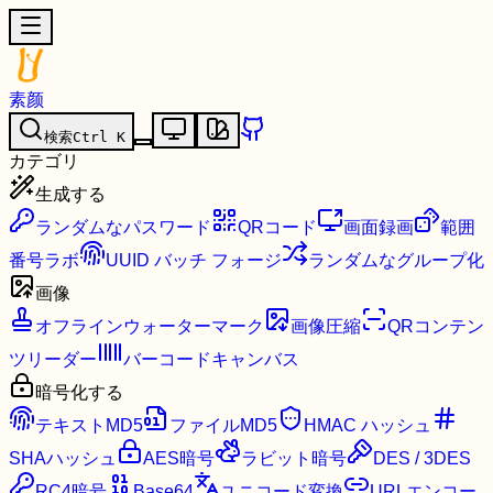
素颜
検索
Ctrl
K
カテゴリ
生成する
ランダムなパスワード
QRコード
画面録画
範囲
番号ラボ
UUID バッチ フォージ
ランダムなグループ化
画像
オフラインウォーターマーク
画像圧縮
QRコンテン
ツリーダー
バーコードキャンバス
暗号化する
テキストMD5
ファイルMD5
HMAC ハッシュ
SHAハッシュ
AES暗号
ラビット暗号
DES / 3DES
RC4暗号
Base64
ユニコード変換
URLエンコー