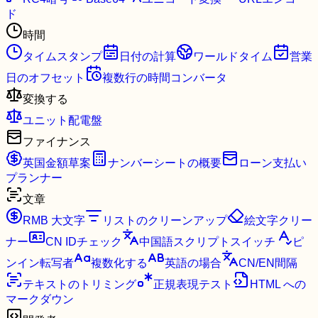
ド
時間
タイムスタンプ
日付の計算
ワールドタイム
営業
日のオフセット
複数行の時間コンバータ
変換する
ユニット配電盤
ファイナンス
英国金額草案
ナンバーシートの概要
ローン支払い
プランナー
文章
RMB 大文字
リストのクリーンアップ
絵文字クリー
ナー
CN IDチェック
中国語スクリプトスイッチ
ピ
ンイン転写者
複数化する
英語の場合
CN/EN間隔
テキストのトリミング
正規表現テスト
HTML への
マークダウン