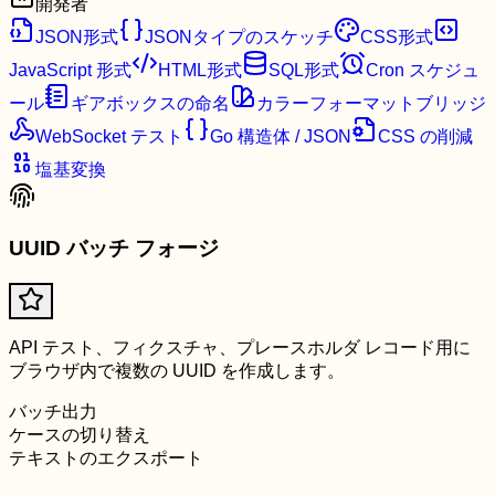
開発者
JSON形式
JSONタイプのスケッチ
CSS形式
JavaScript 形式
HTML形式
SQL形式
Cron スケジュ
ール
ギアボックスの命名
カラーフォーマットブリッジ
WebSocket テスト
Go 構造体 / JSON
CSS の削減
塩基変換
UUID バッチ フォージ
API テスト、フィクスチャ、プレースホルダ レコード用に
ブラウザ内で複数の UUID を作成します。
バッチ出力
ケースの切り替え
テキストのエクスポート