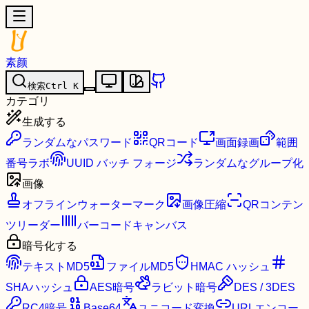
素颜
検索
Ctrl
K
カテゴリ
生成する
ランダムなパスワード
QRコード
画面録画
範囲
番号ラボ
UUID バッチ フォージ
ランダムなグループ化
画像
オフラインウォーターマーク
画像圧縮
QRコンテン
ツリーダー
バーコードキャンバス
暗号化する
テキストMD5
ファイルMD5
HMAC ハッシュ
SHAハッシュ
AES暗号
ラビット暗号
DES / 3DES
RC4暗号
Base64
ユニコード変換
URLエンコー