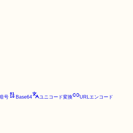
4暗号
Base64
ユニコード変換
URLエンコード