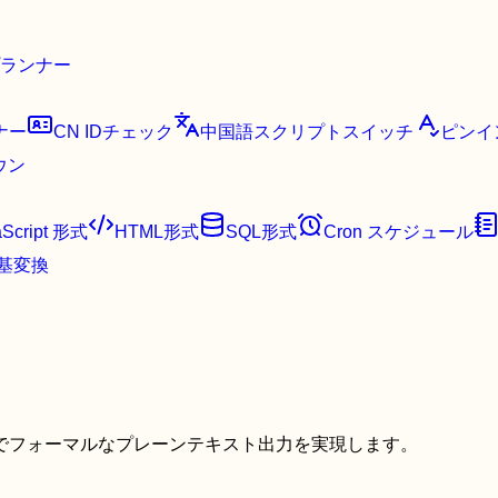
ランナー
ナー
CN IDチェック
中国語スクリプトスイッチ
ピンイ
ウン
aScript 形式
HTML形式
SQL形式
Cron スケジュール
基変換
でフォーマルなプレーンテキスト出力を実現します。