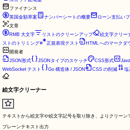
ファイナンス
英国金額草案
ナンバーシートの概要
ローン支払いプ
文章
RMB 大文字
リストのクリーンアップ
絵文字クリー
ストのトリミング
正規表現テスト
HTML へのマークダ
開発者
JSON形式
JSONタイプのスケッチ
CSS形式
Jav
WebSocket テスト
Go 構造体 / JSON
CSS の削減
塩
絵文字クリーナー
テキストから絵文字や絵文字記号を取り除き、よりクリーン
プレーンテキスト出力