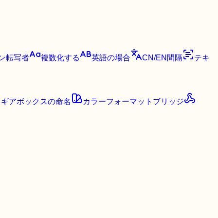
ン転写者
複数化する
英語の場合
CN/EN間隔
テキ
ギアボックスの命名
カラーフォーマットブリッジ