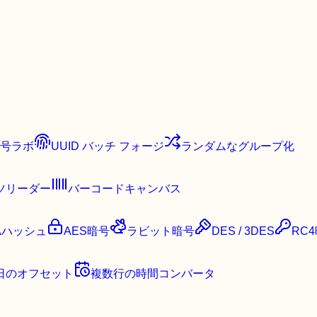
号ラボ
UUID バッチ フォージ
ランダムなグループ化
ツリーダー
バーコードキャンバス
Aハッシュ
AES暗号
ラビット暗号
DES / 3DES
RC
日のオフセット
複数行の時間コンバータ