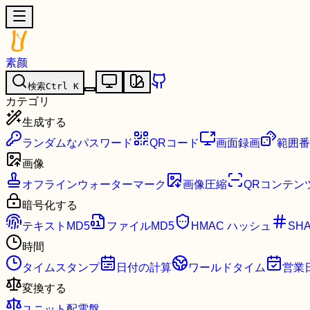
素颜
検索
Ctrl
K
カテゴリ
生成する
ランダムなパスワード
QRコード
画面録画
範囲番
画像
オフラインウォーターマーク
画像圧縮
QRコンテン
暗号化する
テキストMD5
ファイルMD5
HMAC ハッシュ
SH
時間
タイムスタンプ
日付の計算
ワールドタイム
営業
変換する
ユニット配電盤