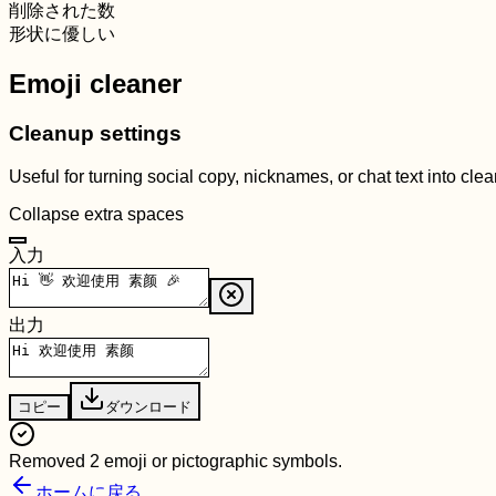
削除された数
形状に優しい
Emoji cleaner
Cleanup settings
Useful for turning social copy, nicknames, or chat text into cle
Collapse extra spaces
入力
出力
コピー
ダウンロード
Removed 2 emoji or pictographic symbols.
ホームに戻る