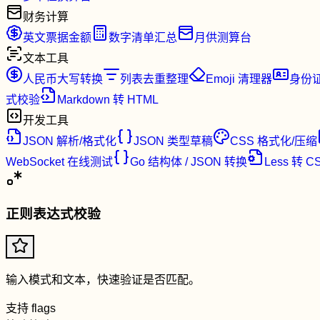
财务计算
英文票据金额
数字清单汇总
月供测算台
文本工具
人民币大写转换
列表去重整理
Emoji 清理器
身份
式校验
Markdown 转 HTML
开发工具
JSON 解析/格式化
JSON 类型草稿
CSS 格式化/压缩
WebSocket 在线测试
Go 结构体 / JSON 转换
Less 转 C
正则表达式校验
输入模式和文本，快速验证是否匹配。
支持 flags