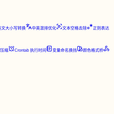
英文大小写转换
中英混排优化
文本空格去除
正则表达
/压缩
Crontab 执行时间
变量命名换挡
颜色格式桥