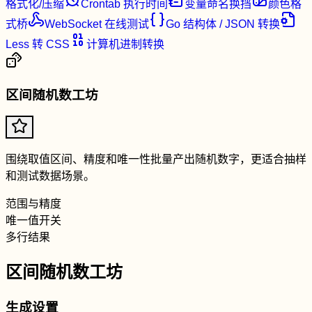
格式化/压缩
Crontab 执行时间
变量命名换挡
颜色格
式桥
WebSocket 在线测试
Go 结构体 / JSON 转换
Less 转 CSS
计算机进制转换
区间随机数工坊
围绕取值区间、精度和唯一性批量产出随机数字，更适合抽样
和测试数据场景。
范围与精度
唯一值开关
多行结果
区间随机数工坊
生成设置