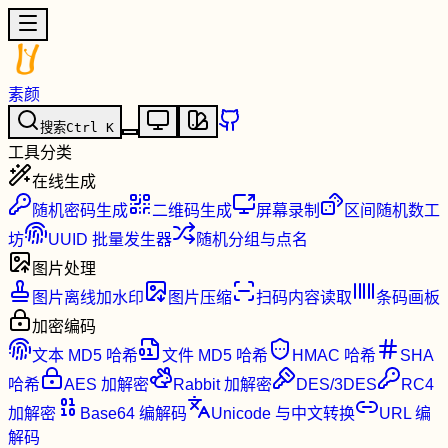
素颜
搜索
Ctrl
K
工具分类
在线生成
随机密码生成
二维码生成
屏幕录制
区间随机数工
坊
UUID 批量发生器
随机分组与点名
图片处理
图片离线加水印
图片压缩
扫码内容读取
条码画板
加密编码
文本 MD5 哈希
文件 MD5 哈希
HMAC 哈希
SHA
哈希
AES 加解密
Rabbit 加解密
DES/3DES
RC4
加解密
Base64 编解码
Unicode 与中文转换
URL 编
解码