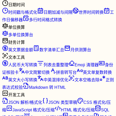
日期时间
时间戳与格式化
日期加减与间隔
世界时间转换
工
作日偏移器
多行时间格式转换
单位换算
多单位换算台
财务计算
英文票据金额
数字清单汇总
月供测算台
文本工具
人民币大写转换
列表去重整理
Emoji 清理器
身份
证核验卡
中文简繁切换
拼音转写台
英文单复数转换
英文大小写转换
中英混排优化
文本空格去除
正则
表达式校验
Markdown 转 HTML
开发工具
JSON 解析/格式化
JSON 类型草稿
CSS 格式化/压
缩
JavaScript 格式化/压缩
HTML 格式化/压缩
SQL