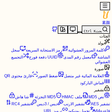
素颜
بحث
K
Ctrl
الفئات
يولد
كلمة المرور العشوائية
رمز الاستجابة السريعة
سجل
الشاشة
معمل رقم المدى
UUID دفعة فورج
التجميع
العشوائي
صورة
العلامة المائية غير متصل
ضغط الصور
قارئ محتوى QR
قماش الباركود
تشفير
نص MD5
ملف MD5
HMAC التجزئة
شا هاش
تشفير AES
تشفير الارنب
ديس / 3ديس
تشفير RC4
قاعدة64
تحويل يونيكود
ترميز URL