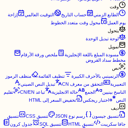
وقت
الطابع الزمني
حساب التاريخ
التوقيت العالمي
إزاحة
يوم العمل
محول وقت متعدد الخطوط
يتحول
لوحة تبديل الوحدة
تمويل
مسودة المبلغ باللغة الإنجليزية
ملخص ورقة الأرقام
مخطط سداد القروض
نص
الرنمينبي بالأحرف الكبيرة
تنظيف القائمة
منظف ​​الرموز
التعبيرية
التحقق من معرف CN
تبديل النص الصيني
الناسخ بينيين
الجمع
حالة الانجليزية
تباعد CN/EN
تقليم
النص
اختبار ريجكس
تخفيض السعر إلى HTML
ديف
تنسيق جيسون
رسم نوع JSON
تنسيق CSS
تنسيق
جافا سكريبت
تنسيق HTML
تنسيق SQL
جدول كرون