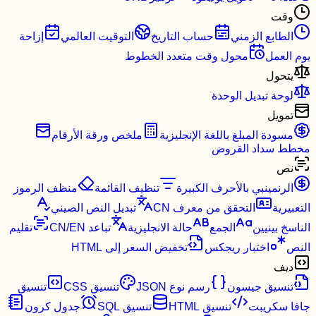
وقت
الطابع الزمني
حساب التاريخ
التوقيت العالمي
إزاحة
يوم العمل
محول وقت متعدد الخطوط
يتحول
لوحة تبديل الوحدة
تمويل
مسودة المبلغ باللغة الإنجليزية
ملخص ورقة الأرقام
مخطط سداد القروض
نص
الرنمينبي بالأحرف الكبيرة
تنظيف القائمة
منظف ​​الرموز
التعبيرية
التحقق من معرف CN
تبديل النص الصيني
الناسخ بينيين
الجمع
حالة الانجليزية
تباعد CN/EN
تقليم
النص
اختبار ريجكس
تخفيض السعر إلى HTML
ديف
تنسيق جيسون
رسم نوع JSON
تنسيق CSS
تنسيق
جافا سكريبت
تنسيق HTML
تنسيق SQL
جدول كرون