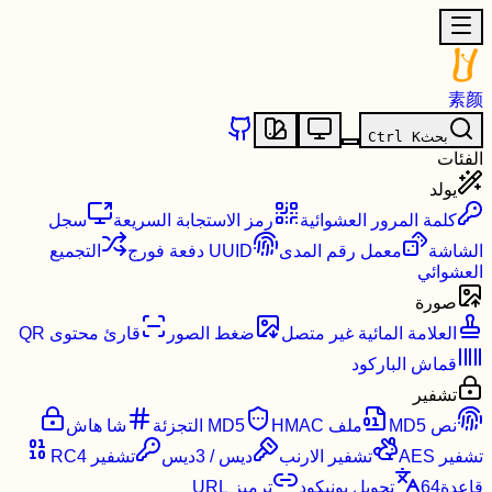
素颜
بحث
K
Ctrl
الفئات
يولد
كلمة المرور العشوائية
رمز الاستجابة السريعة
سجل
الشاشة
معمل رقم المدى
UUID دفعة فورج
التجميع
العشوائي
صورة
العلامة المائية غير متصل
ضغط الصور
قارئ محتوى QR
قماش الباركود
تشفير
نص MD5
ملف MD5
HMAC التجزئة
شا هاش
تشفير AES
تشفير الارنب
ديس / 3ديس
تشفير RC4
قاعدة64
تحويل يونيكود
ترميز URL