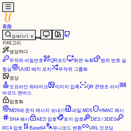
素颜
검색
Ctrl
K
카테고리
생성하다
무작위 비밀번호
QR코드
화면 녹화
범위 번호 실
험실
UUID 배치 포지
무작위 그룹화
영상
오프라인 워터마크
이미지 압축
QR 콘텐츠 리더
바코드 캔버스
암호화
MD5에 문자 메시지 보내기
파일 MD5
HMAC 해시
SHA 해시
AES 암호
토끼 암호
DES / 3DES
RC4 암호
Base64
유니코드 변환
URL 인코딩