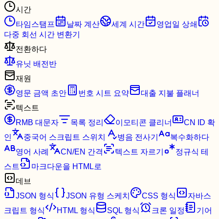
시간
타임스탬프
날짜 계산
세계 시간
영업일 상쇄
다중 회선 시간 변환기
전환하다
유닛 배전반
재원
영문 금액 초안
번호 시트 요약
대출 지불 플래너
텍스트
RMB 대문자
목록 정리
이모티콘 클리너
CN ID 확
인
중국어 스크립트 스위치
병음 전사기
복수화하다
영어 사례
CN/EN 간격
텍스트 자르기
정규식 테
스트
마크다운을 HTML로
데브
JSON 형식
JSON 유형 스케치
CSS 형식
자바스
크립트 형식
HTML 형식
SQL 형식
크론 일정
기어