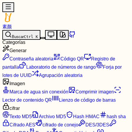
素颜
Buscar
Ctrl
K
Categorías
Generar
Contraseña aleatoria
Código QR
Registro de
pantalla
Laboratorio de números de rango
Forja por
lotes de UUID
Agrupación aleatoria
Imagen
Marca de agua sin conexión
Comprimir imagen
Lector de contenido QR
Lienzo de código de barras
cifrar
Texto MD5
Archivo MD5
Hash HMAC
hash sha
Cifrado AES
cifrado de conejo
DES/3DES