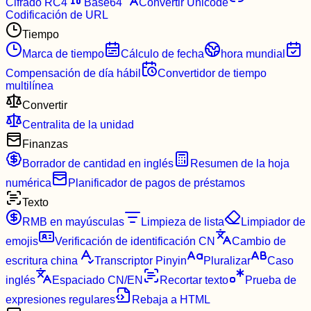
Cifrado RC4
Base64
Convertir Unicode
Codificación de URL
Tiempo
Marca de tiempo
Cálculo de fecha
hora mundial
Compensación de día hábil
Convertidor de tiempo
multilínea
Convertir
Centralita de la unidad
Finanzas
Borrador de cantidad en inglés
Resumen de la hoja
numérica
Planificador de pagos de préstamos
Texto
RMB en mayúsculas
Limpieza de lista
Limpiador de
emojis
Verificación de identificación CN
Cambio de
escritura china
Transcriptor Pinyin
Pluralizar
Caso
inglés
Espaciado CN/EN
Recortar texto
Prueba de
expresiones regulares
Rebaja a HTML